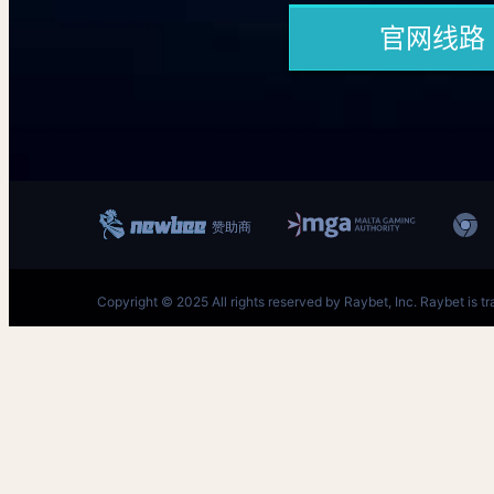
跳
至
内
首页–英雄联盟竞猜-2025英雄联盟
(LOL)S15预测冠军赛赛事网站
容