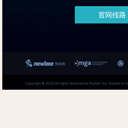
跳
至
内
首页–英雄联盟竞猜-2025英雄联盟
(LOL)S15预测冠军赛赛事网站
容