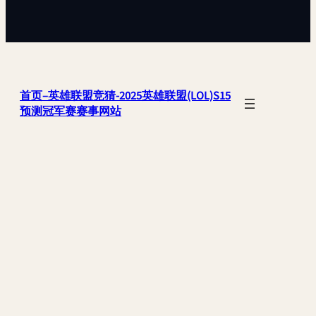
跳
至
内
首页–英雄联盟竞猜-2025英雄联盟(LOL)S15
容
预测冠军赛赛事网站
lol竞猜app赢钱
2024年6月24日
•
雷竞技