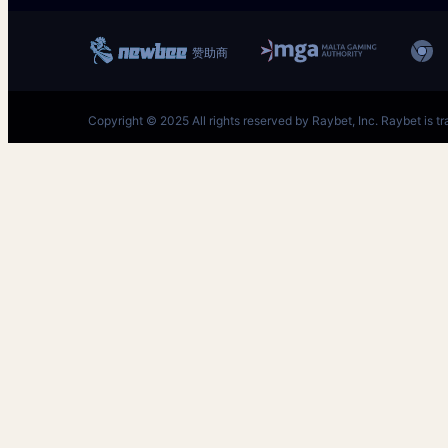
跳
至
内
首页–英雄联盟竞猜-2025英雄联盟
(LOL)S15预测冠军赛赛事网站
容