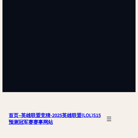
跳
至
内
首页–英雄联盟竞猜-2025英雄联盟(LOL)S15
容
预测冠军赛赛事网站