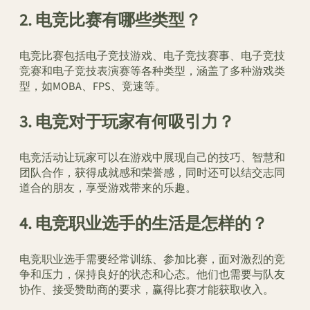
2. 电竞比赛有哪些类型？
电竞比赛包括电子竞技游戏、电子竞技赛事、电子竞技
竞赛和电子竞技表演赛等各种类型，涵盖了多种游戏类
型，如MOBA、FPS、竞速等。
3. 电竞对于玩家有何吸引力？
电竞活动让玩家可以在游戏中展现自己的技巧、智慧和
团队合作，获得成就感和荣誉感，同时还可以结交志同
道合的朋友，享受游戏带来的乐趣。
4. 电竞职业选手的生活是怎样的？
电竞职业选手需要经常训练、参加比赛，面对激烈的竞
争和压力，保持良好的状态和心态。他们也需要与队友
协作、接受赞助商的要求，赢得比赛才能获取收入。