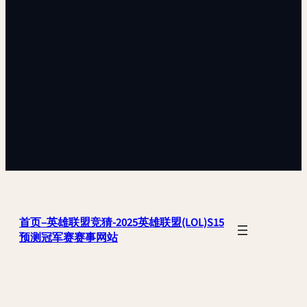
跳
至
内
首页–英雄联盟竞猜-2025英雄联盟(LOL)S15
容
预测冠军赛赛事网站