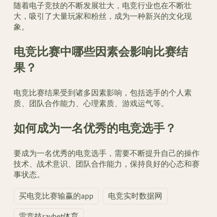
随着电子竞技的不断发展壮大，电竞行业也在不断壮
大，吸引了大量玩家和粉丝，成为一种新兴的文化现
象。
电竞比赛中哪些因素会影响比赛结
果？
电竞比赛结果受到诸多因素影响，包括选手的个人素
质、团队合作能力、心理素质、游戏运气等。
如何成为一名优秀的电竞选手？
要成为一名优秀的电竞选手，需要不断提升自己的操作
技术、战术意识、团队合作能力，保持良好的心态和赛
事状态。
买电竞比赛输赢的app
电竞实时数据网
雷竞技raybet体育