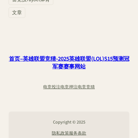
文章
首页–英雄联盟竞猜-2025英雄联盟(LOL)S15预测冠
军赛赛事网站
电竞投注
电竞押注
电竞竞猜
Copyright © 2025
隐私政策
服务条款