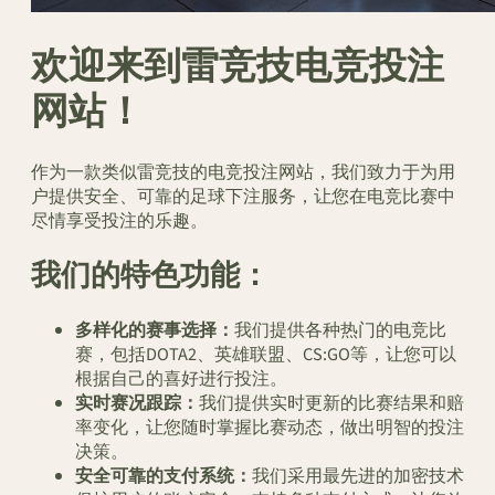
欢迎来到雷竞技电竞投注
网站！
作为一款类似雷竞技的电竞投注网站，我们致力于为用
户提供安全、可靠的足球下注服务，让您在电竞比赛中
尽情享受投注的乐趣。
我们的特色功能：
多样化的赛事选择：
我们提供各种热门的电竞比
赛，包括DOTA2、英雄联盟、CS:GO等，让您可以
根据自己的喜好进行投注。
实时赛况跟踪：
我们提供实时更新的比赛结果和赔
率变化，让您随时掌握比赛动态，做出明智的投注
决策。
安全可靠的支付系统：
我们采用最先进的加密技术