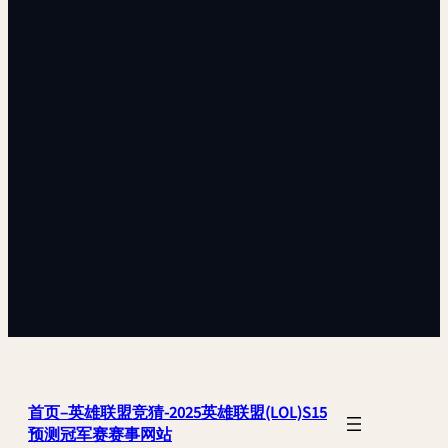
跳
至
内
首页–英雄联盟竞猜-2025英雄联盟(LOL)S15
容
预测冠军赛赛事网站